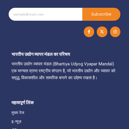
Subscribe
F
X
I
a
-
n
c
t
s
e
w
t
b
i
a
o
t
g
o
t
r
भारतीय उद्योग व्यापर मंडल का परिचय
k
e
a
-
r
m
भारतीय उद्योग व्यापार मंडल (Bhartiya Udyog Vyapar Mandal)
f
एक मान्यता प्राप्त राष्ट्रीय संगठन है, जो भारतीय उद्योग और व्यापार को
समृद्ध, विकासशील और सामरिक बनाने का उद्देश्य रखता है।
महत्वपूर्ण लिंक
मुख्य पेज
इ-न्यूज़