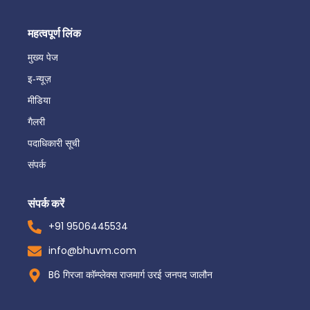
महत्वपूर्ण लिंक
मुख्य पेज
इ-न्यूज़
मीडिया
गैलरी
पदाधिकारी सूची
संपर्क
संपर्क करें
+91 9506445534
info@bhuvm.com
B6 गिरजा कॉम्प्लेक्स राजमार्ग उरई जनपद जालौन