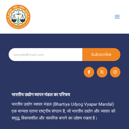
Skip
to
content
Subscribe
F
X
I
a
-
n
c
t
s
e
w
t
b
i
a
o
t
g
o
t
r
भारतीय उद्योग व्यापर मंडल का परिचय
k
e
a
-
r
m
भारतीय उद्योग व्यापार मंडल (Bhartiya Udyog Vyapar Mandal)
f
एक मान्यता प्राप्त राष्ट्रीय संगठन है, जो भारतीय उद्योग और व्यापार को
समृद्ध, विकासशील और सामरिक बनाने का उद्देश्य रखता है।